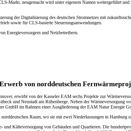
CLS-Markt. neugemacht wird unter eigenem Namen weitergeführt und ist
ierung der Digitalisierung des deutschen Stromnetzes mit zukunftssi
nbetrieb sowie für CLS-basierte Steuerungsanwendungen.
 von Energieversorgern und Netzbetreibern.
m Erwerb von norddeutschen Fernwärmepro
annover, erwirbt von der Kasseler EAM sechs Projekte zur Wärmeverso
Lübeck und Neustadt am Rübenberge. Neben der Wärmeversorgung von
uster GmbH im Rahmen einer Ausgliederung der EAM Natur Energie G
z im norddeutschen Raum, wo sie mit zwei Niederlassungen in Hamburg u
me- und Kälteversorgung von Gebäuden und Quartieren. Die hundertprozen