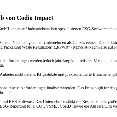
b von Codio Impact
H, einen auf Industriebranchen spezialisierten ESG-Softwareanbieter.
ich Nachhaltigkeit hat Unternehmen als Ganzes erfasst. Die nächste t
d Packaging Waste Regulation” („PPWR“) Rezyklat-Nachweise auf 
.
tailanforderungen werden jedoch jahrelang konkretisiert. Verbände kö
ät.
Anbieter nicht liefern: KI-gestützte und praxisorientierte Branchenem
obald neue Anforderungen finalisiert werden. Das Prinzip gilt für das
itt hält.
und EHS-Software. Das Unternehmen stärkt die Resilienz mittelgroßer
, ESG-Reporting (u. a. CO₂, VSME, CSRD) sowie die Aufbereitung von 