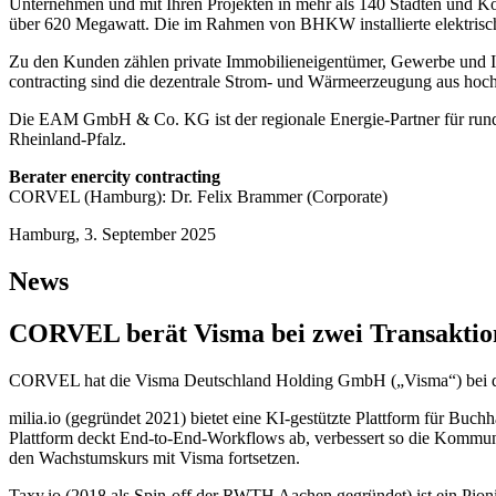
Unternehmen und mit Ihren Projekten in mehr als 140 Städten und Kom
über 620 Megawatt. Die im Rahmen von BHKW installierte elektrisch
Zu den Kunden zählen private Immobilieneigentümer, Gewerbe und In
contracting sind die dezentrale Strom- und Wärmeerzeugung aus hoc
Die EAM GmbH & Co. KG ist der regionale Energie-Partner für rund 
Rheinland-Pfalz.
Berater enercity contracting
CORVEL (Hamburg): Dr. Felix Brammer (Corporate)
Hamburg, 3. September 2025
News
CORVEL berät Visma bei zwei Transakti
CORVEL hat die Visma Deutschland Holding GmbH („Visma“) bei d
milia.io (gegründet 2021) bietet eine KI-gestützte Plattform für Buch
Plattform deckt End-to-End-Workflows ab, verbessert so die Kommuni
den Wachstumskurs mit Visma fortsetzen.
Taxy.io (2018 als Spin-off der RWTH Aachen gegründet) ist ein Pioni