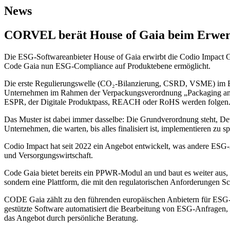
News
CORVEL berät House of Gaia beim Erwer
Die ESG-Softwareanbieter House of Gaia erwirbt die Codio Impact Gmb
Code Gaia nun ESG-Compliance auf Produktebene ermöglicht.
Die erste Regulierungswelle (CO₂-Bilanzierung, CSRD, VSME) im Bere
Unternehmen im Rahmen der Verpackungsverordnung „Packaging an
ESPR, der Digitale Produktpass, REACH oder RoHS werden folgen
Das Muster ist dabei immer dasselbe: Die Grundverordnung steht, De
Unternehmen, die warten, bis alles finalisiert ist, implementieren zu sp
Codio Impact hat seit 2022 ein Angebot entwickelt, was andere ESG-
und Versorgungswirtschaft.
Code Gaia bietet bereits ein PPWR-Modul an und baut es weiter aus, s
sondern eine Plattform, die mit den regulatorischen Anforderungen Schr
CODE Gaia zählt zu den führenden europäischen Anbietern für ESG- 
gestützte Software automatisiert die Bearbeitung von ESG-Anfragen
das Angebot durch persönliche Beratung.