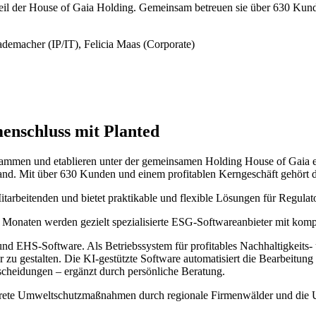
l der House of Gaia Holding. Gemeinsam betreuen sie über 630 Kunden
emacher (IP/IT), Felicia Maas (Corporate)
schluss mit Planted
mmen und etablieren unter der gemeinsamen Holding House of Gaia eine
tand. Mit über 630 Kunden und einem profitablen Kerngeschäft gehört
Mitarbeitenden und bietet praktikable und flexible Lösungen für Re
 24 Monaten werden gezielt spezialisierte ESG-Softwareanbieter mit kompl
nd EHS-Software. Als Betriebssystem für profitables Nachhaltigkeits
er zu gestalten. Die KI-gestützte Software automatisiert die Bearbe
tscheidungen – ergänzt durch persönliche Beratung.
nkrete Umweltschutzmaßnahmen durch regionale Firmenwälder und die U