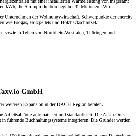
rgiezentralen mit einer installierten Wärmeleistung von insgesamt
en kWh, die Stromproduktion liegt bei 95 Millionen kWh.
der Unternehmen der Wohnungswirtschaft. Schwerpunkte der enercity
n wie Biogas, Holzpellets und Holzhackschnitzel.
en sowie in Teilen von Nordrhein-Westfalen, Thüringen und
 Taxy.io GmbH
r weiteren Expansion in der DACH-Region beraten.
e Arbeitsabläufe automatisiert und standardisiert. Die All-in-One-
t in führende Buchhaltungssysteme integrieren. Die Gründer werden
als 1.500 Steuerkanzleien und Steuerabteilungen in ganz Deutschland