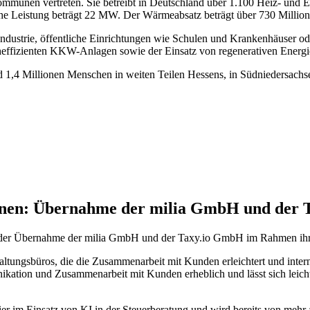
munen vertreten. Sie betreibt in Deutschland über 1.100 Heiz- und Ene
e Leistung beträgt 22 MW. Der Wärmeabsatz beträgt über 730 Million
dustrie, öffentliche Einrichtungen wie Schulen und Krankenhäuser o
heffizienten KKW-Anlagen sowie der Einsatz von regenerativen Energie
1,4 Millionen Menschen in weiten Teilen Hessens, in Südniedersachs
onen: Übernahme der milia GmbH und der
er Übernahme der milia GmbH und der Taxy.io GmbH im Rahmen ihre
haltungsbüros, die die Zusammenarbeit mit Kunden erleichtert und intern
kation und Zusammenarbeit mit Kunden erheblich und lässt sich leich
er im Einsatz von KI in der Steuerberatung und wird bereits von mehr 