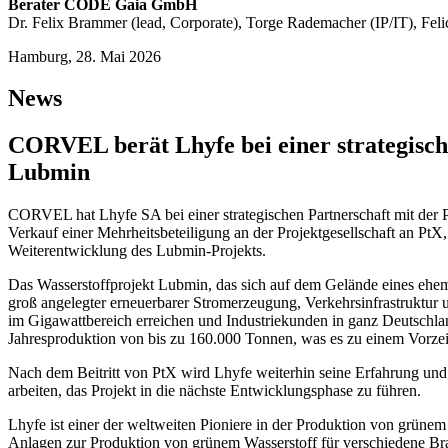
Berater CODE Gaia GmbH
Dr. Felix Brammer (lead, Corporate), Torge Rademacher (IP/IT), Feli
Hamburg, 28. Mai 2026
News
CORVEL berät Lhyfe bei einer strategisch
Lubmin
CORVEL hat Lhyfe SA bei einer strategischen Partnerschaft mit der
Verkauf einer Mehrheitsbeteiligung an der Projektgesellschaft an PtX
Weiterentwicklung des Lubmin-Projekts.
Das Wasserstoffprojekt Lubmin, das sich auf dem Gelände eines ehema
groß angelegter erneuerbarer Stromerzeugung, Verkehrsinfrastruktur u
im Gigawattbereich erreichen und Industriekunden in ganz Deutschland
Jahresproduktion von bis zu 160.000 Tonnen, was es zu einem Vorzeig
Nach dem Beitritt von PtX wird Lhyfe weiterhin seine Erfahrung und
arbeiten, das Projekt in die nächste Entwicklungsphase zu führen.
Lhyfe ist einer der weltweiten Pioniere in der Produktion von grünem
Anlagen zur Produktion von grünem Wasserstoff für verschiedene Br