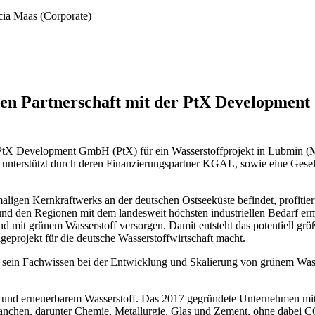
cia Maas (Corporate)
en Partnerschaft mit der PtX Development
 PtX Development GmbH (PtX) für ein Wasserstoffprojekt in Lubmin (
, unterstützt durch deren Finanzierungspartner KGAL, sowie eine Gesel
ligen Kernkraftwerks an der deutschen Ostseeküste befindet, profitier
nd den Regionen mit dem landesweit höchsten industriellen Bedarf ermög
 mit grünem Wasserstoff versorgen. Damit entsteht das potentiell größt
eprojekt für die deutsche Wasserstoffwirtschaft macht.
 sein Fachwissen bei der Entwicklung und Skalierung von grünem Wass
 und erneuerbarem Wasserstoff. Das 2017 gegründete Unternehmen mit Sit
anchen, darunter Chemie, Metallurgie, Glas und Zement, ohne dabei C