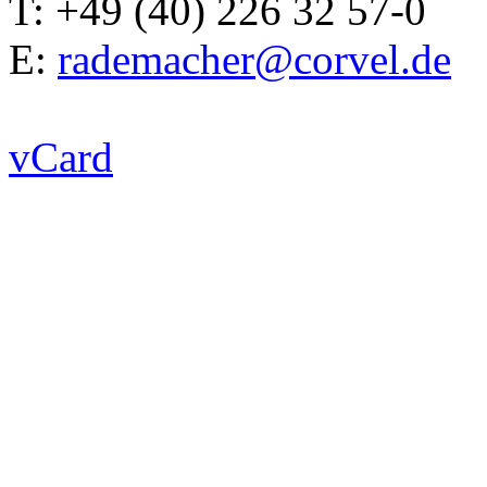
T: +49 (40) 226 32 57-0
E:
rademacher@corvel.de
vCard